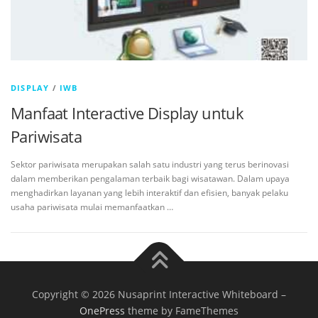
DISPLAY
/
IWB
Manfaat Interactive Display untuk
Pariwisata
Sektor pariwisata merupakan salah satu industri yang terus berinovasi
dalam memberikan pengalaman terbaik bagi wisatawan. Dalam upaya
menghadirkan layanan yang lebih interaktif dan efisien, banyak pelaku
usaha pariwisata mulai memanfaatkan …
Copyright © 2026 Nusaprint Interactive Whiteboard
–
OnePress
theme by FameThemes