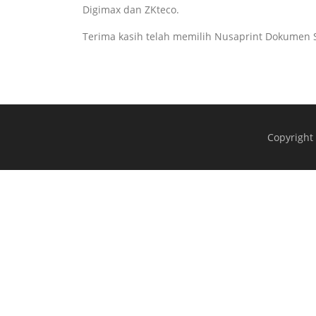
Digimax dan ZKteco.
Terima kasih telah memilih Nusaprint Dokumen So
Copyright