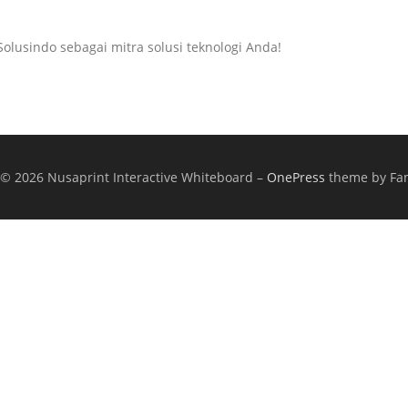
lusindo sebagai mitra solusi teknologi Anda!
 © 2026 Nusaprint Interactive Whiteboard
–
OnePress
theme by F